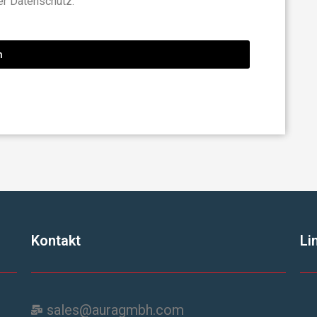
er Datenschutz.
n
Kontakt
Li
sales@auragmbh.com