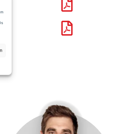
um
Ds
en