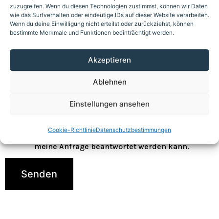
zuzugreifen. Wenn du diesen Technologien zustimmst, können wir Daten
Name
*
wie das Surfverhalten oder eindeutige IDs auf dieser Website verarbeiten.
Wenn du deine Einwilligung nicht erteilst oder zurückziehst, können
E-Mail
*
bestimmte Merkmale und Funktionen beeinträchtigt werden.
Nachricht
Akzeptieren
Ablehnen
DSGVO-Einverständnis
*
Einstellungen ansehen
Ich willige ein, dass diese Website meine
Cookie-Richtlinie
Datenschutzbestimmungen
übermittelten Informationen speichert, sodass
meine Anfrage beantwortet werden kann.
Senden