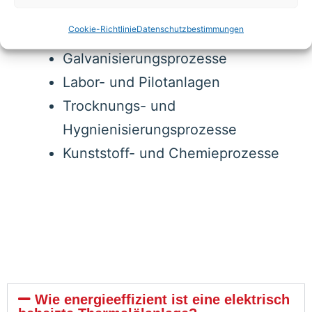
Extruder- und Pressenbeheizung
Cookie-Richtlinie
Datenschutzbestimmungen
Kalanderbeheizung
Galvanisierungsprozesse
Labor- und Pilotanlagen
Trocknungs- und
Hygnienisierungsprozesse
Kunststoff- und Chemieprozesse
Wie energieeffizient ist eine elektrisch