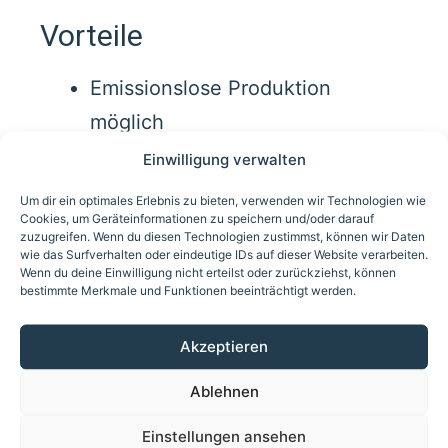
Vorteile
Emissionslose Produktion
möglich
Kompakte Bauweise
Einwilligung verwalten
Geringer Wartungsaufwand
Um dir ein optimales Erlebnis zu bieten, verwenden wir Technologien wie
Cookies, um Geräteinformationen zu speichern und/oder darauf
Integration in bestehende
zuzugreifen. Wenn du diesen Technologien zustimmst, können wir Daten
Systeme möglich
wie das Surfverhalten oder eindeutige IDs auf dieser Website verarbeiten.
Wenn du deine Einwilligung nicht erteilst oder zurückziehst, können
Stufenlos regelbar
bestimmte Merkmale und Funktionen beeinträchtigt werden.
Typische Anwendungen
Akzeptieren
Ablehnen
Reaktoren und
Rührwerksbehälter
Einstellungen ansehen