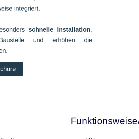
se integriert.
besonders
schnelle Installation
,
ustelle und erhöhen die
sen.
chüre
Funktionsweis