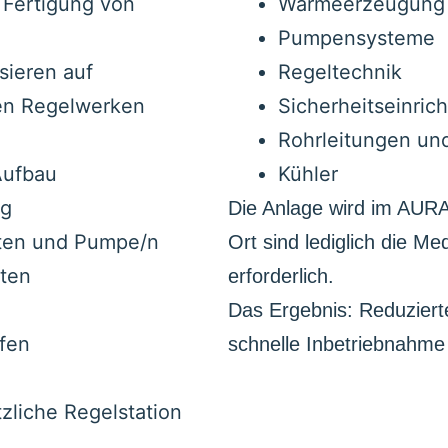
 Fertigung von
Wärmeerzeugun
Pumpensysteme
sieren auf
Regeltechnik
den Regelwerken
Sicherheitseinric
Rohrleitungen un
Aufbau
Kühler
ng
Die Anlage wird im AURA-
ten und Pumpe/n
Ort sind lediglich die M
nten
erforderlich.
Das Ergebnis: Reduzierte
ffen
schnelle Inbetriebnahme
tzliche Regelstation