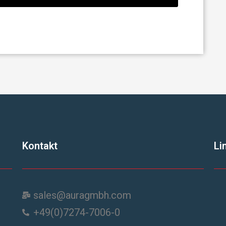
Kontakt
Li
sales@auragmbh.com
+49(0)7274-7006-0